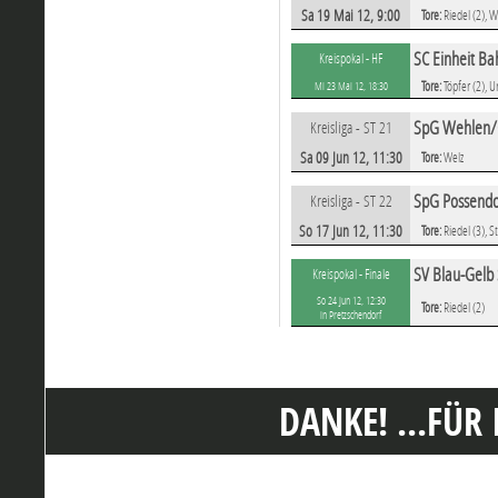
Sa 19 Mai 12, 9:00
Tore:
Riedel (2), 
SC Einheit B
Kreispokal - HF
Tore:
Töpfer (2), U
Mi 23 Mai 12, 18:30
SpG Wehlen/G
Kreisliga - ST 21
Sa 09 Jun 12, 11:30
Tore:
Welz
SpG Possendo
Kreisliga - ST 22
So 17 Jun 12, 11:30
Tore:
Riedel (3), S
SV Blau-Gelb
Kreispokal - Finale
So 24 Jun 12, 12:30
Tore:
Riedel (2)
in Pretzschendorf
DANKE! ...FÜR