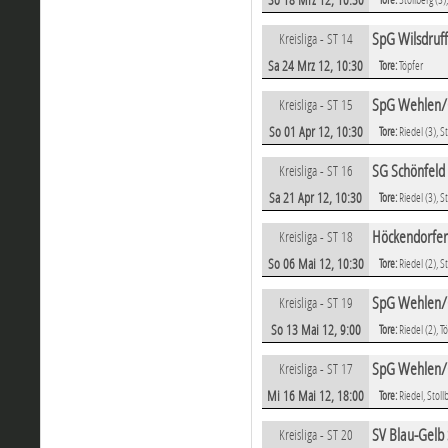
SpG Wilsdruf
Kreisliga - ST 14
Sa 24 Mrz 12, 10:30
Tore:
Töpfer
SpG Wehlen/G
Kreisliga - ST 15
So 01 Apr 12, 10:30
Tore:
Riedel (3), S
SG Schönfeld
Kreisliga - ST 16
Sa 21 Apr 12, 10:30
Tore:
Riedel (3), 
Höckendorfer
Kreisliga - ST 18
So 06 Mai 12, 10:30
Tore:
Riedel (2), S
SpG Wehlen/G
Kreisliga - ST 19
So 13 Mai 12, 9:00
Tore:
Riedel (2), 
SpG Wehlen/G
Kreisliga - ST 17
Mi 16 Mai 12, 18:00
Tore:
Riedel, Stoll
SV Blau-Gelb
Kreisliga - ST 20