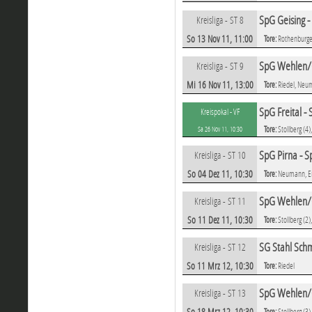
SpG Geising 
Kreisliga - ST 8
So 13 Nov 11, 11:00
Tore:
Rothenburger
SpG Wehlen/G
Kreisliga - ST 9
Mi 16 Nov 11, 13:00
Tore:
Riedel, Neu
SpG Freital 
Kreispokal - VF
Tore:
Stollberg (4
Sa 26 Nov 11, 10:30
SpG Pirna - 
Kreisliga - ST 10
So 04 Dez 11, 10:30
Tore:
Neumann, Ei
SpG Wehlen/G
Kreisliga - ST 11
So 11 Dez 11, 10:30
Tore:
Stollberg (2
SG Stahl Sch
Kreisliga - ST 12
So 11 Mrz 12, 10:30
Tore:
Riedel
SpG Wehlen/G
Kreisliga - ST 13
So 18 Mrz 12, 10:30
Tore:
Stollberg (3)