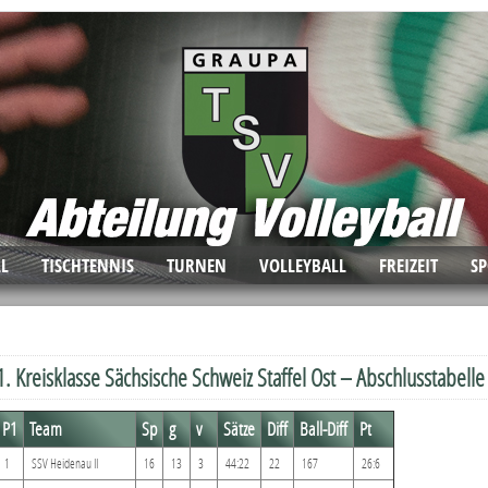
Folge dem TSV Graupa in den Sozialen Medien
LL
TISCHTENNIS
TURNEN
VOLLEYBALL
FREIZEIT
S
1. Kreisklasse Sächsische Schweiz Staffel Ost – Abschlusstabel
P1
Team
Sp
g
v
Sätze
Diff
Ball-Diff
Pt
1
SSV
Heidenau II
16
13
3
44:22
22
167
26:6