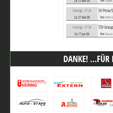
Sa 13 Mai 00
Tore:
Küpper,
SV Pirna/S
Kreisliga - ST 29
Sa 27 Mai 00
Tore:
Mirko S
TSV Graup
Kreisliga - ST 30
Sa 17 Jun 00
Tore:
Gnauck 
DANKE! ...FÜR