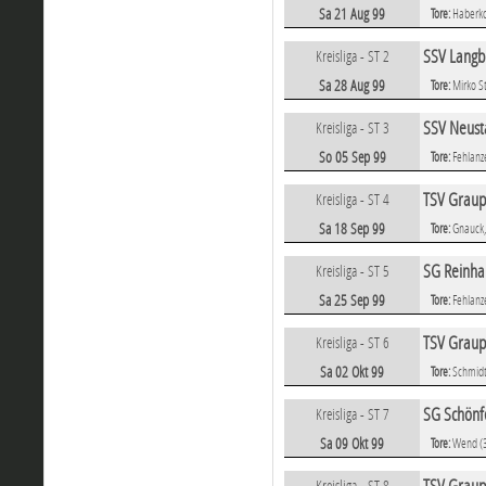
Sa 21 Aug 99
Tore:
Haberko
SSV Langb
Kreisliga - ST 2
Sa 28 Aug 99
Tore:
Mirko S
SSV Neust
Kreisliga - ST 3
So 05 Sep 99
Tore:
Fehlanz
TSV Graup
Kreisliga - ST 4
Sa 18 Sep 99
Tore:
Gnauck,
SG Reinha
Kreisliga - ST 5
Sa 25 Sep 99
Tore:
Fehlanz
TSV Graup
Kreisliga - ST 6
Sa 02 Okt 99
Tore:
Schmid
SG Schönf
Kreisliga - ST 7
Sa 09 Okt 99
Tore:
Wend (
Kreisliga - ST 8