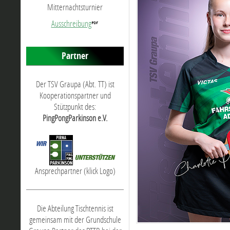
Mitternachtsturnier
Ausschreibung
Partner
Der TSV Graupa (Abt. TT) ist
Kooperationspartner und
Stützpunkt des:
PingPongParkinson e.V.
Ansprechpartner (klick Logo)
Die Abteilung Tischtennis ist
gemeinsam mit der Grundschule