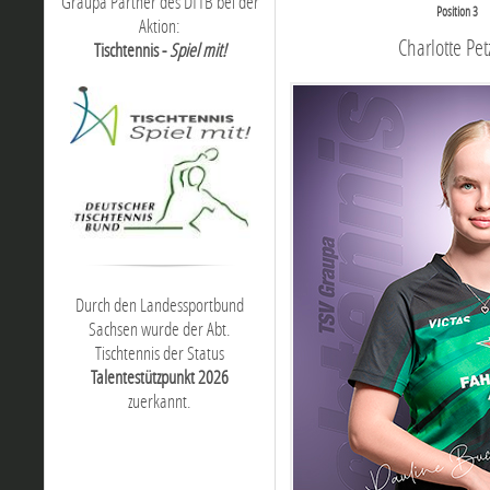
Graupa Partner des DTTB bei der
Position 3
Aktion:
Charlotte Pet
Tischtennis -
Spiel mit!
Durch den Landessportbund
Sachsen wurde der Abt.
Tischtennis der Status
Talentestützpunkt 2026
zuerkannt.