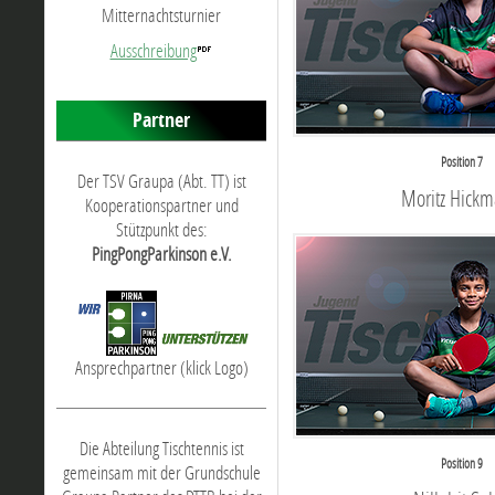
Mitternachtsturnier
Ausschreibung
Partner
Position 7
Der TSV Graupa (Abt. TT) ist
Moritz Hick
Kooperationspartner und
Stützpunkt des:
PingPongParkinson e.V.
Ansprechpartner (klick Logo)
Die Abteilung Tischtennis ist
Position 9
gemeinsam mit der Grundschule