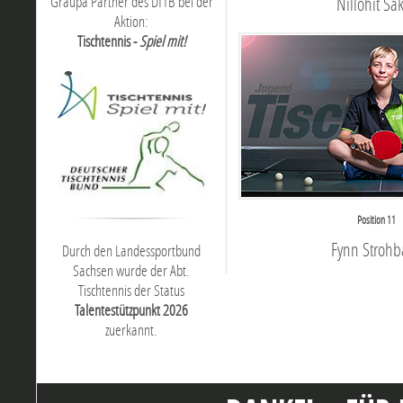
Graupa Partner des DTTB bei der
Nillohit Sa
Aktion:
Tischtennis -
Spiel mit!
Position 11
Fynn Strohb
Durch den Landessportbund
Sachsen wurde der Abt.
Tischtennis der Status
Talentestützpunkt 2026
zuerkannt.