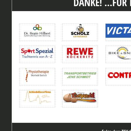
DANKE! ...FÜR