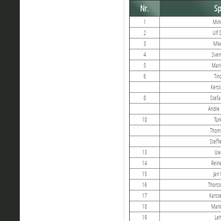
Nr.
Sp
1
Mirk
2
Ulf 
3
Mik
4
Sven
5
Mari
6
Tin
Kerst
8
Stefa
Andre 
10
Tür
Thom
Steffe
13
Uw
14
Reine
15
Jan
16
Thorst
17
Karste
18
Mark
19
Le