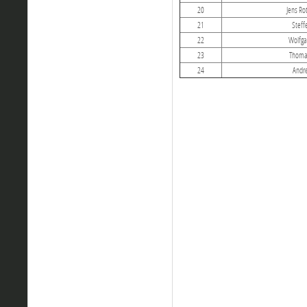
20
Jens Ro
21
Steff
22
Wolfga
23
Thomas
24
Andre