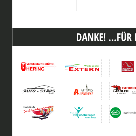
DANKE! ...FÜR