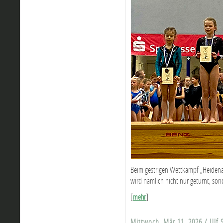
Beim gestrigen Wettkampf „Heidena
wird nämlich nicht nur geturnt, sond
[
]
mehr
Mittwoch, Mär 11, 2026 / Ulf 