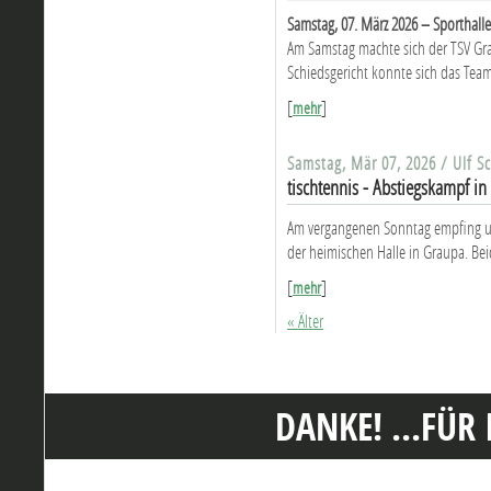
Samstag, 07. März 2026 – Sporthall
Am Samstag machte sich der TSV Gr
Schiedsgericht konnte sich das Team 
[
]
mehr
Samstag, Mär 07, 2026 / Ulf S
tischtennis - Abstiegskampf in
Am vergangenen Sonntag empfing un
der heimischen Halle in Graupa. Beid
[
]
mehr
« Älter
DANKE! ...FÜR