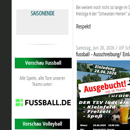
Bei weitem noch nicht so lange im Sc
SAISONENDE
Kreisliga A der "Schwarzen Herren" a
Respekt!
Samstag, Jun 20, 2026 / Ulf S
fussball - Ausschreibung/ Ein
Vorschau Fussball
Alle Spiele, alle Tore unserer
Teams unter:
Vorschau Volleyball