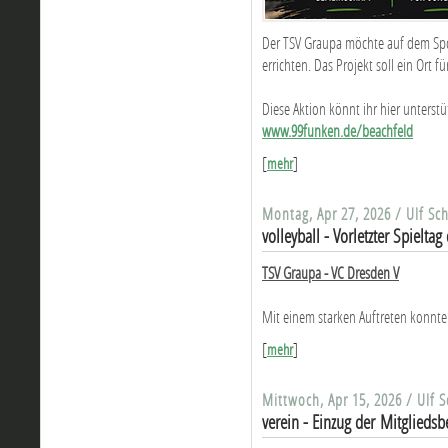
Der TSV Graupa möchte auf dem Spor
errichten. Das Projekt soll ein Ort
Diese Aktion könnt ihr hier unterstü
www.99funken.de/beachfeld
[
]
mehr
Montag, Apr 27, 2026 / Ulf Sc
volleyball - Vorletzter Spielta
TSV Graupa - VC Dresden V
Mit einem starken Auftreten konnte 
[
]
mehr
Mittwoch, Apr 15, 2026 / Ulf 
verein - Einzug der Mitgliedsb