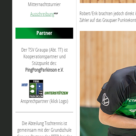
Mitternachtsturnier
Robert/Erik brachten jedoch direkt
Ausschreibung
Zähler auf das Graupaer Punktekon
Partner
Der TSV Graupa (Abt. TT) ist
Kooperationspartner und
Stützpunkt des:
PingPongParkinson e.V.
Ansprechpartner (klick Logo)
Die Abteilung Tischtennis ist
gemeinsam mit der Grundschule