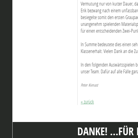
Vermutung nur von kurzer Dauer, da 
Erik bezwang nach einem unfassbare
besiegelte somit den ersten Graupae
unangenehm spielenden Materialspezi
für einen entscheidenden Zwei-Punk
In Summe bedeutete dies einen seh
Klassenerhalt. Vielen Dank an die Z
In den folgenden Auswärtsspielen be
unser Team. Dafür auf alle Fälle ganz 
Peter Kienast
« zurück
DANKE! ...FÜR