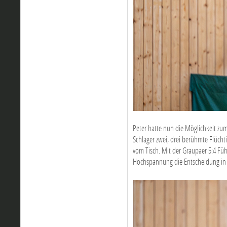
Peter hatte nun die Möglichkeit zum
Schlager zwei, drei berühmte Flüchti
vom Tisch. Mit der Graupaer 5:4 Fü
Hochspannung die Entscheidung in 