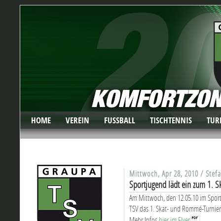
HOME
VEREIN
FUSSBALL
TISCHTENNIS
TUR
Mittwoch, Apr 28, 2010 / Stef
Sportjugend lädt ein zum 1. 
Am Mittwoch, den 12.05.10 im Sport
TSV
das 1. Skat- und Rommé-Turnier. 
Mehr Infos
hier im Flyer
.